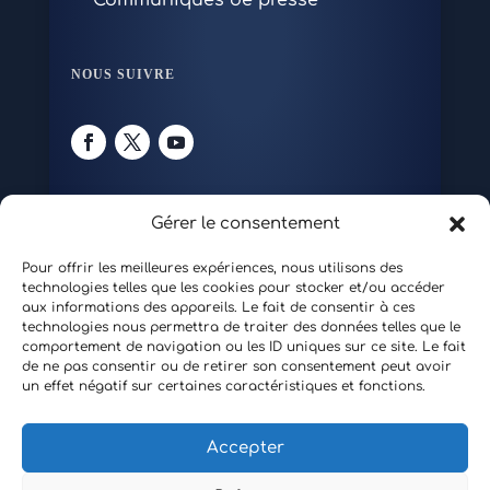
NOUS SUIVRE
S’ABONNER À LA
Gérer le consentement
LETTRE D’INFORMATION
Nom*
Pour offrir les meilleures expériences, nous utilisons des
technologies telles que les cookies pour stocker et/ou accéder
aux informations des appareils. Le fait de consentir à ces
Courrier électronique*
technologies nous permettra de traiter des données telles que le
comportement de navigation ou les ID uniques sur ce site. Le fait
de ne pas consentir ou de retirer son consentement peut avoir
Veuillez accepter les
termes et
un effet négatif sur certaines caractéristiques et fonctions.
conditions
.
Accepter
Tous droits réservés © 2026 Cercle Sully