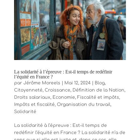
La solidarité à l’épreuve : Est-il temps de redéfinir
l’équité en France ?
par
Jérôme Moreels
|
Mai 12, 2024
|
Blog
,
Citoyenneté
,
Croissance
,
Définition de la Nation
,
Droits salariaux
,
Economie
,
Fiscalité et impôts
,
Impôts et fiscalité
,
Organisation du travail
,
Solidarité
La solidarité à l’épreuve : Est-il temps de
redéfinir l’équité en France ? La solidarité n’a de
sens que si elle est juste et, dans ce cas, elle